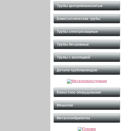
Трубы центробежнолитые
Биметаллические трубы
Трубы электросварные
Трубы бесшовные
Трубы с изоляцией
Детали трубопроводов
Ёмкостное оборудование
Мешалки
Металлообработка