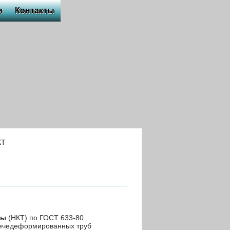
и
Контакты
КТ
бы
(НКТ) по ГОСТ 633-80
рячедеформированных труб