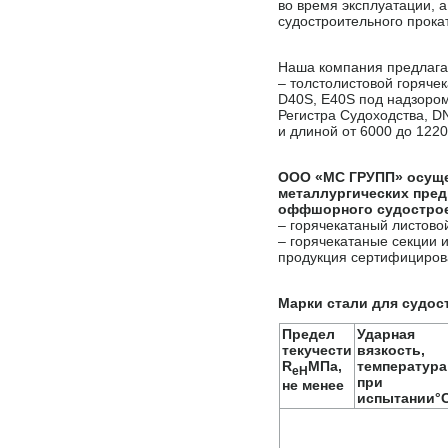
во время эксплуатации, а
судостроительного прокат
Наша компания предлагае
– толстолистовой горячека
D40S, Е40S под надзоро
Регистра Судоходства, D
и длиной от 6000 до 122
ООО «МС ГРУПП» осуще
металлургических предп
оффшорного судострое
– горячекатаный листово
– горячекатаные секции и
продукция сертифициров
Марки стали для судос
Предел
Ударная
текучести
вязкость,
R
МПа,
температура
eH
при
не менее
испытании°