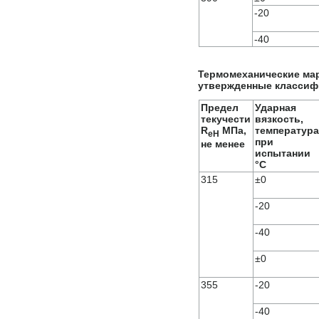
-20
-40
Термомеханические ма
утвержденные класси
Предел
Ударная
текучести
вязкость,
R
МПа,
температура
eH
при
не менее
испытании
°C
315
±0
-20
-40
±0
355
-20
-40