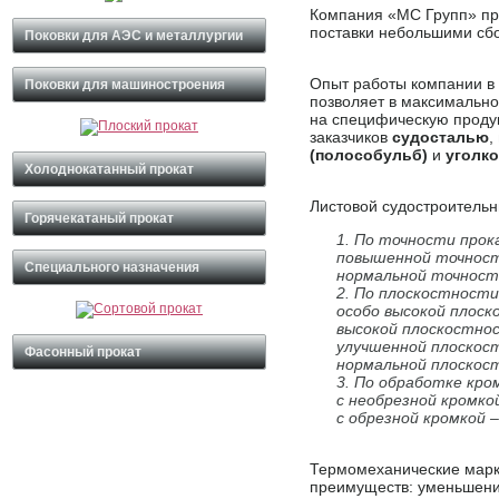
Компания «МС Групп» про
поставки небольшими сб
Поковки для АЭС и металлургии
Опыт работы компании в 
Поковки для машиностроения
позволяет в максимально
на специфическую проду
заказчиков
судосталью
,
(полособульб)
и
уголк
Холоднокатанный прокат
Листовой судостроительн
Горячекатаный прокат
По точности прок
повышенной точност
Специального назначения
нормальной точност
По плоскостности
особо высокой плос
высокой плоскостно
улучшенной плоскос
Фасонный прокат
нормальной плоскос
По обработке кро
с необрезной кромко
с обрезной кромкой –
Термомеханические марк
преимуществ: уменьшение