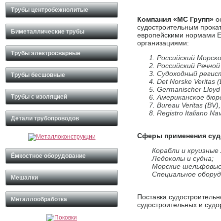
Трубы центробежнолитые
Компания «МС Групп»
о
судостроительным прокат
Биметаллические трубы
европейскими нормами E
организациями:
Трубы электросварные
Российский Морск
Российский Речной
Судоходный регис
Трубы бесшовные
Det Norske Veritas 
Germanischer Lloyd
Трубы с изоляцией
Американское бюро
Bureau Veritas (BV),
Registro Italiano Na
Детали трубопроводов
Сферы применения суд
Корабли и круизные
Ёмкостное оборудование
Ледоколы и судна;
Морские шельфовые
Специальное оборуд
Мешалки
Поставка судостроительн
Металлообработка
судостроительных и суд